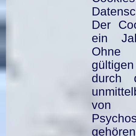
Datensc
Der Coo
ein Ja
Ohne 
gültige
durch 
unmitte
von 
Psychos
gehören