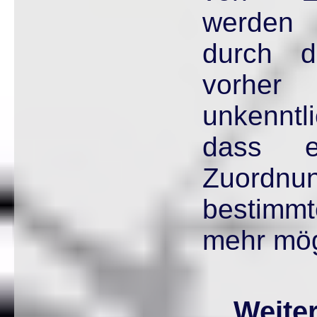
werden 
durch de
vorhe
unkenntl
dass e
Zuordn
bestimmt
mehr mögl
Weite