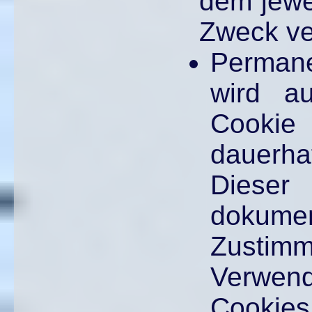
dem jewe
Zweck ve
Permane
wird au
Cookie 
dauerh
Dies
dokum
Zust
Verw
Cooki