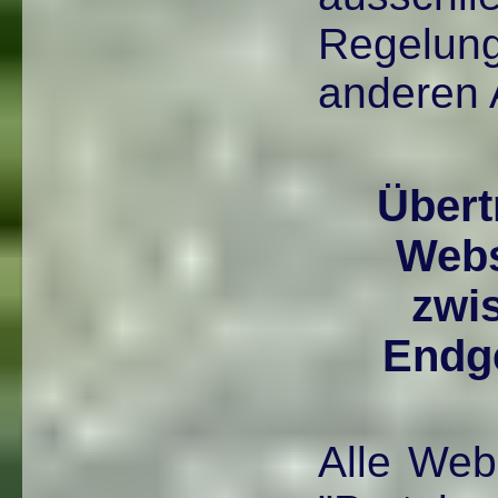
Regel
anderen 
Übert
Webs
zwi
Endg
Alle Web