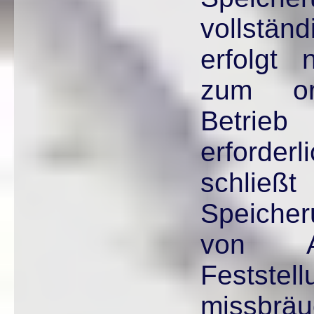
vollstän
erfolgt 
zum or
Betrie
erforde
schli
Speiche
von An
Feststell
missbräu