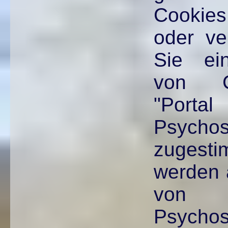
Cookie
oder ve
Sie ei
von C
"Po
Psycho
zuges
werden a
von 
Psycho