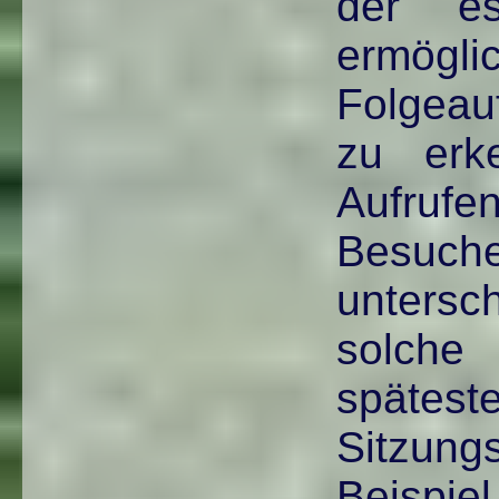
der e
ermög
Folgeau
zu erk
Aufru
Bes
unters
solche
spät
Sitzu
Beispie