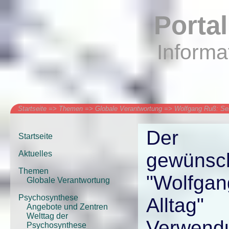
Porta
Informa
Startseite
=>
Themen
=>
Globale Verantwortung
=>
Wolfgang Ruß: Sel
Der 
Startseite
Aktuelles
gewüns
Themen
"Wolfgan
Globale Verantwortung
Psychosynthese
Alltag"
Angebote und Zentren
Welttag der
Verwendu
Psychosynthese