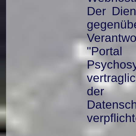
Der Diens
gege
Verant
"Po
Psychosy
vertragli
der
Datensc
verpflicht