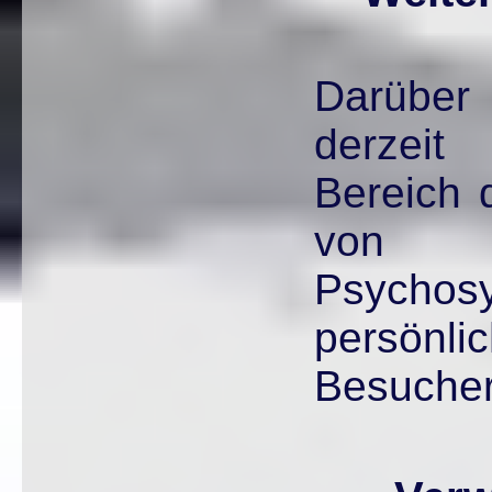
Darüber
derzeit 
Bereich d
von "
Psychos
persönl
Besucher