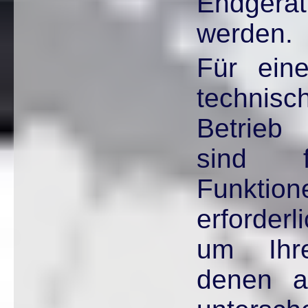
Endger
werden.
Für ein
technisc
Betrieb
sind f
Funkti
erforderl
um Ihr
denen a