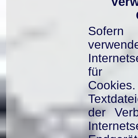
Ver
Sofern 
verw
Internets
für Ps
Cookies.
Textdate
der Ver
Internet