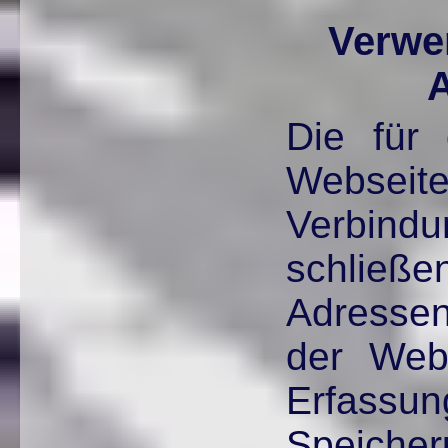
Verwe
Die für 
Webseit
Verbindu
schließ
Adresse
der Webs
Erfa
Speic