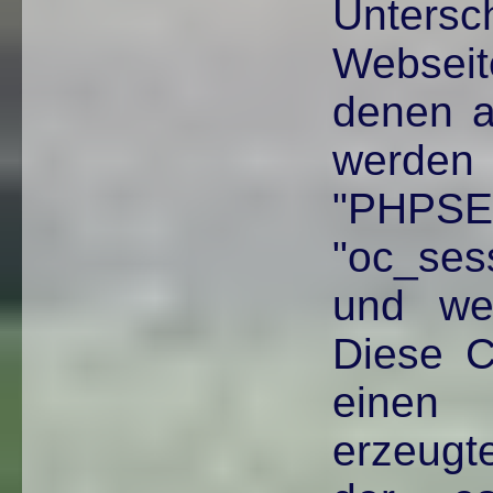
Unters
Websei
denen a
werde
"PHPSE
"oc_ses
und wei
Diese C
einen
erzeugt