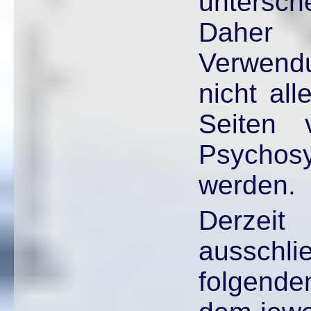
untersch
Daher
Verwend
nicht al
Seiten 
Psychosy
werden.
Derz
aussch
folgen