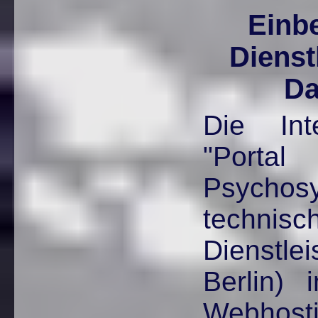
Einb
Dienst
Da
Die Int
"Po
Psychos
technis
Dienstle
Berlin)
Webhostin