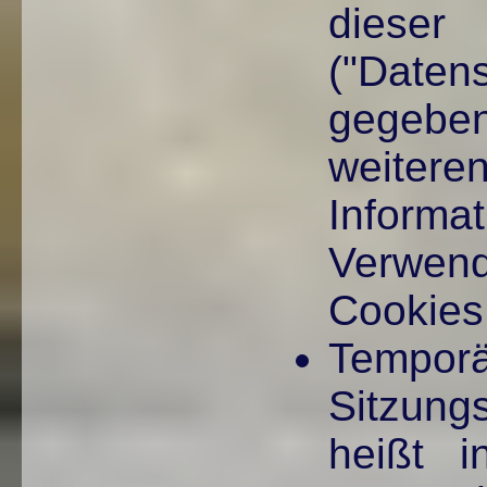
die
("Date
gegeb
weit
Infor
Verw
Cookies
Temporä
Sitzung
heißt i